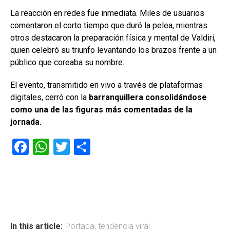
La reacción en redes fue inmediata. Miles de usuarios
comentaron el corto tiempo que duró la pelea, mientras
otros destacaron la preparación física y mental de Valdiri,
quien celebró su triunfo levantando los brazos frente a un
público que coreaba su nombre.
El evento, transmitido en vivo a través de plataformas
digitales, cerró con la
barranquillera consolidándose
como una de las figuras más comentadas de la
jornada.
F
W
T
C
a
h
wi
o
ce
at
tt
m
b
s
er
p
o
A
ar
ok
p
tir
In this article:
Portada
,
tendencia viral