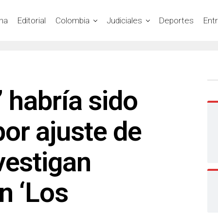
na
Editorial
Colombia
Judiciales
Deportes
Ent
’ habría sido
or ajuste de
vestigan
n ‘Los