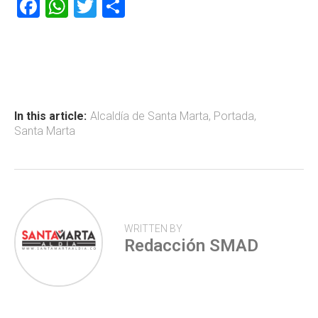
F
W
T
C
a
h
wi
o
ce
at
tt
m
b
s
er
p
o
A
ar
ok
p
tir
In this article:
Alcaldía de Santa Marta
,
Portada
,
Santa Marta
p
WRITTEN BY
Redacción SMAD