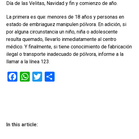
Día de las Velitas, Navidad y fin y comienzo de año.
La primera es que: menores de 18 años y personas en
estado de embriaguez manipulen pólvora. En adición, si
por alguna circunstancia un niño, niña o adolescente
resulta quemado, llevarlo inmediatamente al centro
médico. Y finalmente, si tiene conocimiento de fabricación
ilegal o transporte inadecuado de pólvora, informe a la
llamar a la línea 123.
F
W
T
C
a
h
wi
o
ce
at
tt
m
b
s
er
p
o
A
ar
ok
p
tir
In this article:
p