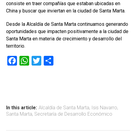
consiste en traer compañías que estaban ubicadas en
China y buscar que inviertan en la ciudad de Santa Marta.
Desde la Alcaldía de Santa Marta continuamos generando
oportunidades que impacten positivamente a la ciudad de
Santa Marta en materia de crecimiento y desarrollo del
territorio.
F
W
T
C
a
h
wi
o
ce
at
tt
m
b
s
er
p
o
A
ar
ok
p
tir
In this article:
Alcaldía de Santa Marta
,
Isis Navarro
,
Santa Marta
,
Secretaría de Desarrollo Económico
p