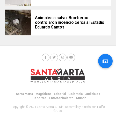
Animales a salvo: Bomberos
controlaron incendio cerca al Estadio
Eduardo Santos
Santa Marta
Magdalena
Editorial
Colombia
Judiciales
Deportes
Entretenimiento
Mundo
Copyright © 2021 Santa Marta AL Día. Desarrollo y diseño por Traffic
Grupo.