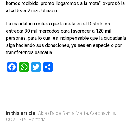
hemos recibido, pronto llegaremos a la meta”, expresó la
alcaldesa Virna Johnson.
La mandataria reiteró que la meta en el Distrito es
entregar 30 mil mercados para favorecer a 120 mil
personas, para lo cual es indispensable que la ciudadanía
siga haciendo sus donaciones, ya sea en especie o por
transferencia bancaria.
F
W
T
C
a
h
wi
o
ce
at
tt
m
b
s
er
p
o
A
ar
ok
p
tir
In this article:
Alcaldía de Santa Marta
,
Coronavirus
,
COVID-19
,
Portada
p