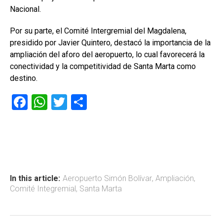
Nacional.
Por su parte, el Comité Intergremial del Magdalena,
presidido por Javier Quintero, destacó la importancia de la
ampliación del aforo del aeropuerto, lo cual favorecerá la
conectividad y la competitividad de Santa Marta como
destino.
F
W
T
C
a
h
wi
o
ce
at
tt
m
b
s
er
p
o
A
ar
ok
p
tir
In this article:
Aeropuerto Simón Bolívar
,
Ampliación
,
Comité Integremial
,
Santa Marta
p