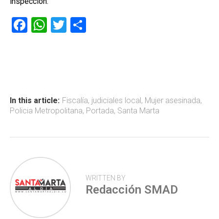
inspección.
F
W
T
C
a
h
wi
o
ce
at
tt
m
b
s
er
p
o
A
ar
ok
p
tir
In this article:
Fiscalía
,
judiciales local
,
Mujer asesinada
,
Policia Metropolitana
,
Portada
,
Santa Marta
p
WRITTEN BY
Redacción SMAD