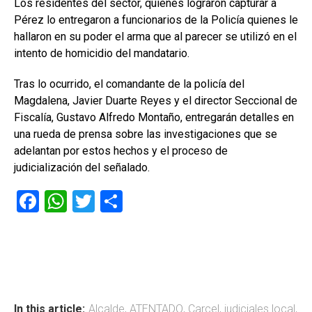
Los residentes del sector, quienes lograron capturar a
Pérez lo entregaron a funcionarios de la Policía quienes le
hallaron en su poder el arma que al parecer se utilizó en el
intento de homicidio del mandatario.
Tras lo ocurrido, el comandante de la policía del
Magdalena, Javier Duarte Reyes y el director Seccional de
Fiscalía, Gustavo Alfredo Montaño, entregarán detalles en
una rueda de prensa sobre las investigaciones que se
adelantan por estos hechos y el proceso de
judicialización del señalado.
F
W
T
C
a
h
wi
o
ce
at
tt
m
b
s
er
p
o
A
ar
In this article:
Alcalde
,
ATENTADO
,
Carcel
,
judiciales local
,