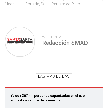
ok
p
tir
Magdalena
,
Portada
,
Santa Barbara de Pinto
p
WRITTEN BY
Redacción SMAD
LAS MÁS LEIDAS
Ya son 267 mil personas capacitadas en el uso
eficiente y seguro de la energía