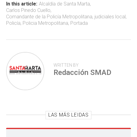
ok
p
tir
In this article:
Alcaldía de Santa Marta
,
Carlos Pinedo Cuello
,
p
Comandante de la Policía Metropolitana
,
judiciales local
,
Policía
,
Policia Metropolitana
,
Portada
WRITTEN BY
Redacción SMAD
LAS MÁS LEIDAS