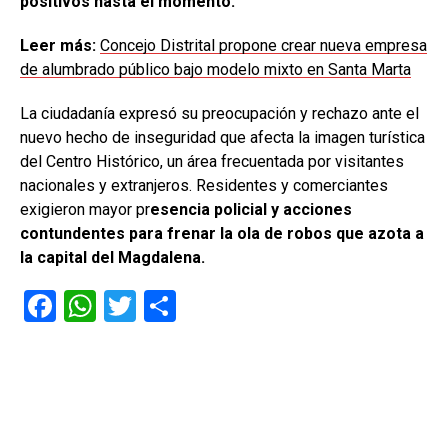
positivos hasta el momento.
Leer más:
Concejo Distrital propone crear nueva empresa
de alumbrado público bajo modelo mixto en Santa Marta
La ciudadanía expresó su preocupación y rechazo ante el
nuevo hecho de inseguridad que afecta la imagen turística
del Centro Histórico, un área frecuentada por visitantes
nacionales y extranjeros. Residentes y comerciantes
exigieron mayor pr
esencia policial y acciones
contundentes para frenar la ola de robos que azota a
la capital del Magdalena.
F
W
T
C
a
h
wi
o
ce
at
tt
m
b
s
er
p
o
A
ar