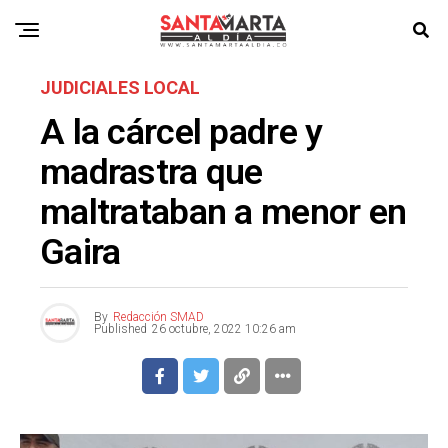
JUDICIALES LOCAL
A la cárcel padre y
madrastra que
maltrataban a menor en
Gaira
By
Redacción SMAD
Published
26 octubre, 2022 10:26 am