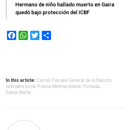
Hermano de niño hallado muerto en Gaira
quedó bajo protección del ICBF
F
W
T
C
a
h
wi
o
ce
at
tt
m
b
s
er
p
o
A
ar
ok
p
tir
In this article:
Carcel
,
Fiscalia General de la Nacion
,
judiciales local
,
Policia Metropolitana
,
Portada
,
p
Santa Marta