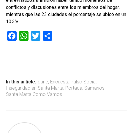
entrevistados afirmaron haber tenido momentos de
conflictos y discusiones entre los miembros del hogar,
mientras que las 23 ciudades el porcentaje se ubicó en un
10.3%
F
W
T
C
a
h
wi
o
ce
at
tt
m
b
s
er
p
o
A
ar
ok
p
tir
In this article:
dane
,
Encuesta Pulso Social
,
Inseguridad en Santa Marta
,
Portada
,
Samarios
,
p
Santa Marta Como Vamos