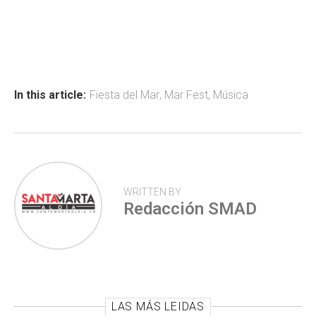
a
h
wi
o
ce
at
tt
m
b
s
er
p
o
A
ar
ok
p
tir
In this article:
Fiesta del Mar
,
Mar Fest
,
Música
p
WRITTEN BY
Redacción SMAD
LAS MÁS LEIDAS