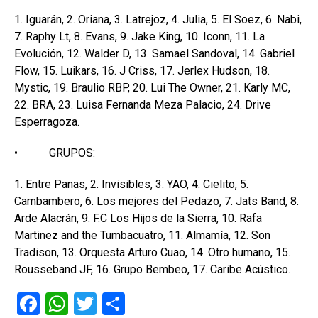
1. Iguarán, 2. Oriana, 3. Latrejoz, 4. Julia, 5. El Soez, 6. Nabi,
7. Raphy Lt, 8. Evans, 9. Jake King, 10. Iconn, 11. La
Evolución, 12. Walder D, 13. Samael Sandoval, 14. Gabriel
Flow, 15. Luikars, 16. J Criss, 17. Jerlex Hudson, 18.
Mystic, 19. Braulio RBP, 20. Lui The Owner, 21. Karly MC,
22. BRA, 23. Luisa Fernanda Meza Palacio, 24. Drive
Esperragoza.
• GRUPOS:
1. Entre Panas, 2. Invisibles, 3. YAO, 4. Cielito, 5.
Cambambero, 6. Los mejores del Pedazo, 7. Jats Band, 8.
Arde Alacrán, 9. F.C Los Hijos de la Sierra, 10. Rafa
Martinez and the Tumbacuatro, 11. Almamía, 12. Son
Tradison, 13. Orquesta Arturo Cuao, 14. Otro humano, 15.
Rousseband JF, 16. Grupo Bembeo, 17. Caribe Acústico.
F
W
T
C