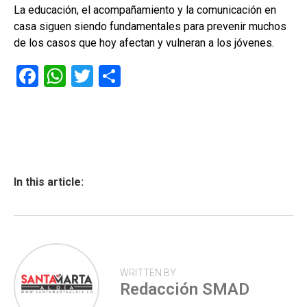
La educación, el acompañamiento y la comunicación en
casa siguen siendo fundamentales para prevenir muchos
de los casos que hoy afectan y vulneran a los jóvenes.
F
W
T
C
a
h
wi
o
ce
at
tt
m
b
s
er
p
o
A
ar
ok
p
tir
In this article:
p
WRITTEN BY
Redacción SMAD