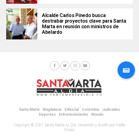
Alcalde Carlos Pinedo busca
destrabar proyectos clave para Santa
Marta en reunión con ministros de
Abelardo
Santa Marta
Magdalena
Editorial
Colombia
Judiciales
Deportes
Entretenimiento
Mundo
Copyright © 2021 Santa Marta AL Día. Desarrollo y diseño por Traffic
Grupo.