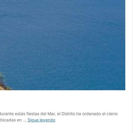
rante estás fiestas del Mar, el Distrito ha ordenado el cierre
Playas
s ubicadas en …
Sigue leyendo
y
ríos