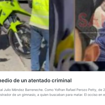
medio de un atentado criminal
pital Julio Méndez Barreneche. Como Yolfran Rafael Perozo Petty, de 2
strador de un gimnasio, a quien buscaban para matar. El occiso en 