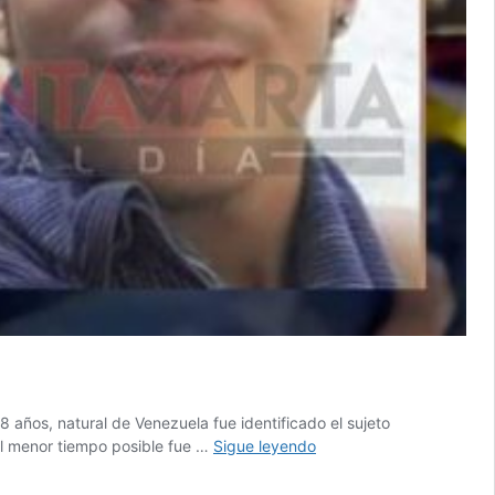
8 años, natural de Venezuela fue identificado el sujeto
Identifican
el menor tiempo posible fue …
Sigue leyendo
a
venezolano