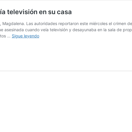
a televisión en su casa
, Magdalena. Las autoridades reportaron este miércoles el crimen de
e asesinada cuando veía televisión y desayunaba en la sala de propia
Hombre
etos …
Sigue leyendo
fue
asesinado
a
bala
cuando
veía
televisión
en
su
casa