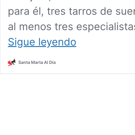
para él, tres tarros de su
al menos tres especialist
Conozca
Sigue leyendo
la
ardua
tarea
Santa Marta Al Día
de
alimentar
y
proteger
a
un
manatí
bebé