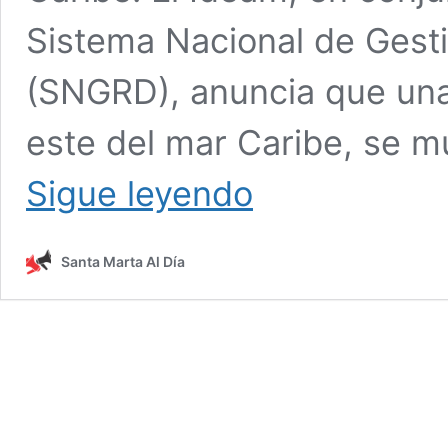
Sistema Nacional de Gest
(SNGRD), anuncia que una 
este del mar Caribe, se m
Alerta:
Sigue leyendo
nueva
onda
tropical
Santa Marta Al Día
pasará
por
el
Caribe
y
provocará
más
lluvias
en