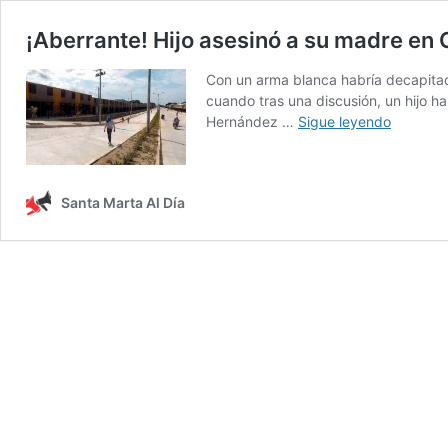
¡Aberrante! Hijo asesinó a su madre en
Con un arma blanca habría decapitad
cuando tras una discusión, un hijo h
¡Aberran
Hernández …
Sigue leyendo
Hijo
asesinó
a
Santa Marta Al Día
su
madre
en
Ciudad
Equidad