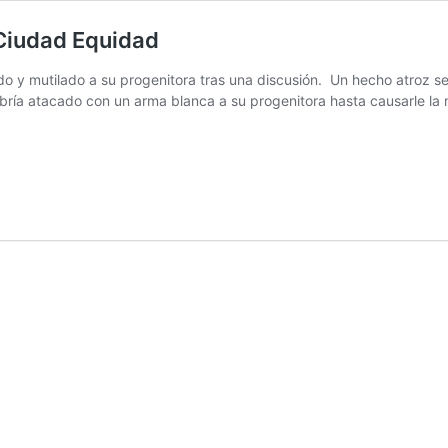
 Ciudad Equidad
o y mutilado a su progenitora tras una discusión. Un hecho atroz s
abría atacado con un arma blanca a su progenitora hasta causarle la 
te!